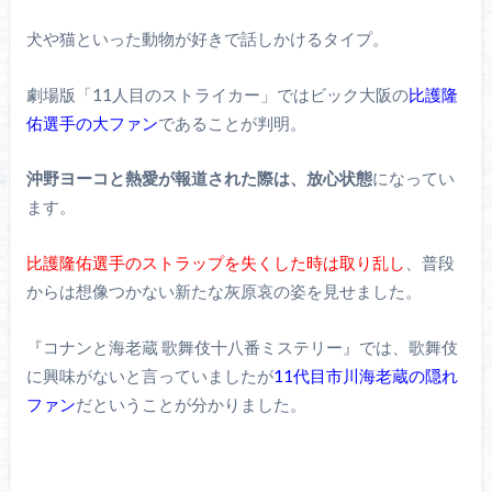
犬や猫といった動物が好きで話しかけるタイプ。
劇場版「11人目のストライカー」ではビック大阪の
比護隆
佑選手の大ファン
であることが判明。
沖野ヨーコと熱愛が報道された際は、放心状態
になってい
ます。
比護隆佑選手のストラップを失くした時は取り乱し
、普段
からは想像つかない新たな灰原哀の姿を見せました。
『コナンと海老蔵 歌舞伎十八番ミステリー』では、歌舞伎
に興味がないと言っていましたが
11代目市川海老蔵の隠れ
ファン
だということが分かりました。