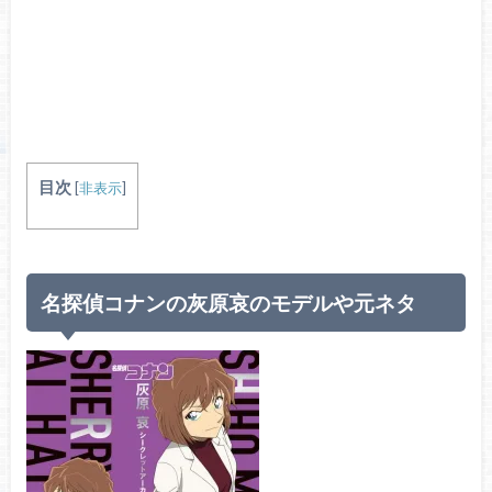
目次
[
非表示
]
名探偵コナンの灰原哀のモデルや元ネタ