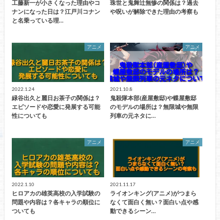
工藤新一が小さくなった理由やコ
珠世と鬼舞辻無惨の関係は？過去
ナンになった日は？江戸川コナン
や呪いが解除できた理由の考察も
と名乗っている理…
アニメ
アニメ
2022.1.24
2021.10.8
緑谷出久と麗日お茶子の関係は？
鬼殺隊本部(産屋敷邸)や蝶屋敷邸
エピソードや恋愛に発展する可能
のモデルの場所は？無限城や無限
性についても
列車の元ネタに…
アニメ
アニメ
2022.1.10
2021.11.17
ヒロアカの雄英高校の入学試験の
ライオンキング(アニメ)がつまら
問題や内容は？各キャラの順位に
なくて面白く無い？面白い点や感
ついても
動できるシーン…