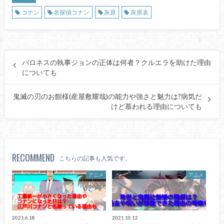
コナン
名探偵コナン
灰原
灰原哀
バロネスの執事ジョンの正体は何者？クルエラを助けた理由
についても
鬼滅の刃のお館様(産屋敷耀哉)の能力や強さと魅力は?病気だ
けど慕われる理由についても
RECOMMEND
こちらの記事も人気です。
アニメ
アニメ
2021.6.18
2021.10.12