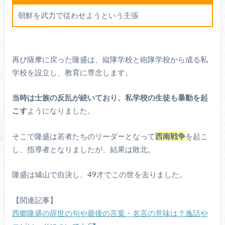
朝鮮を武力で従わせようという主張
再び薩摩に戻った隆盛は、縦隊学校と砲隊学校から成る私
学校を設立し、教育に専念します。
当時は士族の反乱が続いており、私学校の生徒も暴動を起
こす
ようになりました。
そこで隆盛は若者たちのリーダーとなって
西南戦争
を起こ
し、指導者となりましたが、結果は敗北。
隆盛は城山で自決し、49才でこの世を去りました。
【関連記事】
西郷隆盛の辞世の句や最後の言葉・名言の意味は？逸話や