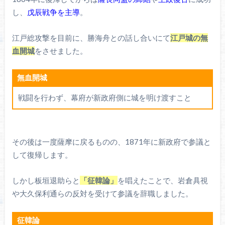
し、
戊辰戦争を主導
。
江戸総攻撃を目前に、勝海舟との話し合いにて
江戸城の無
血開城
をさせました。
無血開城
戦闘を行わず、幕府が新政府側に城を明け渡すこと
その後は一度薩摩に戻るものの、1871年に新政府で参議と
して復帰します。
しかし板垣退助らと
「征韓論」
を唱えたことで、岩倉具視
や大久保利通らの反対を受けて参議を辞職しました。
征韓論