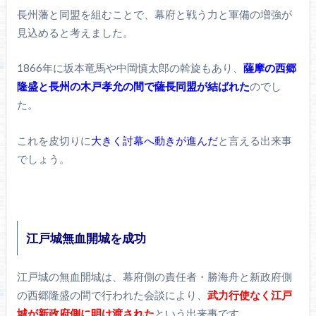
長州藩と同盟を組むことで、幕府と戦う力と軍備の増強が
見込めると考えました。
1866年に坂本竜馬や中岡慎太郎の斡旋もあり、
薩摩の西郷
隆盛と長州の木戸孝允の間で薩長同盟が結ばれた
のでし
た。
これを皮切りに
大きく討幕へ動きが進んだ
と言える出来事
でしょう。
江戸城無血開城を成功
江戸城の無血開城は、幕府側の責任者・勝海舟と新政府側
の西郷隆盛の間で行われた会談により、
武力行使なく江戸
城が新政府側に明け渡された
という出来事です。