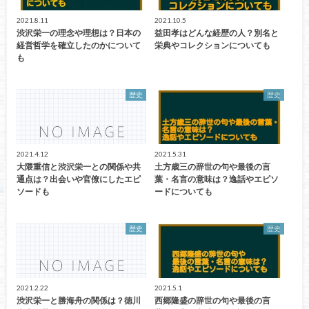
2021.8.11
2021.10.5
渋沢栄一の理念や理想は？日本の
益田孝はどんな経歴の人？別名と
経営哲学を確立したのかについて
栄典やコレクションについても
も
歴史
歴史
2021.4.12
2021.5.31
大隈重信と渋沢栄一との関係や共
土方歳三の辞世の句や最後の言
通点は？出会いや官僚にしたエピ
葉・名言の意味は？逸話やエピソ
ソードも
ードについても
歴史
歴史
2021.2.22
2021.5.1
渋沢栄一と勝海舟の関係は？徳川
西郷隆盛の辞世の句や最後の言