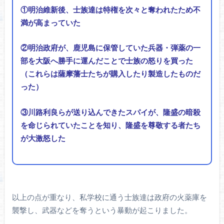
①明治維新後、士族達は特権を次々と奪われたため不
満が高まっていた
②明治政府が、鹿児島に保管していた兵器・弾薬の一
部を大阪へ勝手に運んだことで士族の怒りを買った
（これらは薩摩藩士たちが購入したり製造したものだ
った）
③川路利良らが送り込んできたスパイが、隆盛の暗殺
を命じられていたことを知り、隆盛を尊敬する者たち
が大激怒した
以上の点が重なり、私学校に通う士族達は政府の火薬庫を
襲撃し、武器などを奪うという暴動が起こりました。