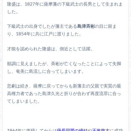
隆盛は、1827年に薩摩藩の下級武士の長男として生まれま
した。
下級武士の出身でしたが藩主である
島津斉彬
の目に留ま
り、1854年に共に江戸に渡りました。
才能を認められた隆盛は、側近として活躍。
順調に見えましたが、斉彬が亡くなったことによって失脚
し、奄美に島流しに合ってしまいます。
悲劇は続き、薩摩に戻ってからも新藩主の父親で実質の最
高権力者であった島津久光と折りが合わず再度流罪に合っ
てしまいました。
1864年に復帰してからは
薩長同盟の締結
や
王政復古
に成功