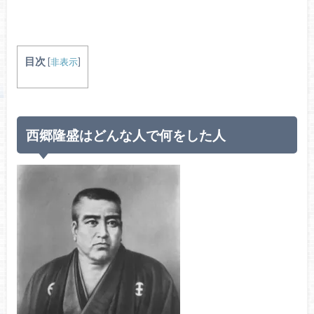
目次
[
非表示
]
西郷隆盛はどんな人で何をした人