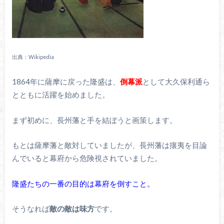
出典：Wikipedia
1864年に薩摩に戻った隆盛は、
倒幕派
として大久保利通ら
とともに活躍を始めました。
まず初めに、長州藩と手を結ぼうと画策します。
もとは薩摩藩と敵対していましたが、長州藩は攘夷を目論
んでいると幕府から危険視されていました。
隆盛たちの一番の目的は幕府を倒すこと。
そうなれば
敵の敵は味方
です。