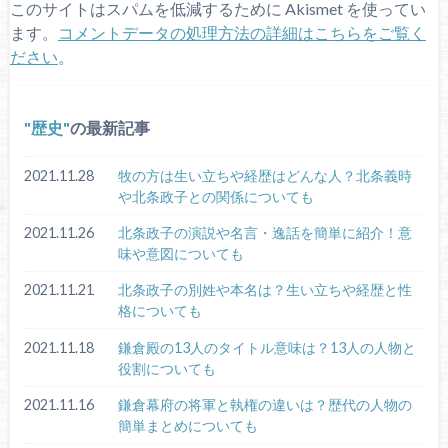
このサイトはスパムを低減するために Akismet を使ってい
ます。
コメントデータの処理方法の詳細はこちらをご覧く
ださい
。
歴史
の最新記事
2021.11.28
牧の方は生い立ちや経歴はどんな人？北条義時
や北条政子との関係についても
2021.11.26
北条政子の演説や名言・逸話を簡単に紹介！意
味や意図についても
2021.11.21
北条政子の別姓や本名は？生い立ちや経歴と性
格についても
2021.11.18
鎌倉殿の13人のタイトル意味は？13人の人物と
役割についても
2021.11.16
鎌倉幕府の将軍と執権の違いは？歴代の人物の
簡単まとめについても