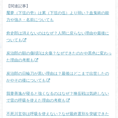
【関連記事】
魘夢（下弦の壱）は累（下弦の伍）より弱い？血鬼術の能
力や強さ・名前についても
愈史郎は消えないのはなぜ？人間に戻らない理由や最後に
ついても
炭治郎の額の傷(痣)は火傷？なぜできたのかや黒色に変わっ
た理由の考察も
炭治郎の日輪刀が黒い理由は？最後はどこまで出世したの
かやその後についても
我妻善逸が寝ると強くなるのはなぜ？獪岳戦は気絶しない
で雷の呼吸を使えた理由の考察も
不死川玄弥は呼吸を使えない？なぜ最終選別を突破できた