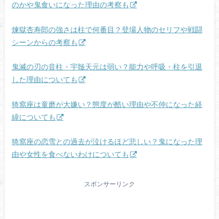
のかや鬼食いになった理由の考察も
煉獄杏寿郎の強さは柱で何番目？登場人物のセリフや戦闘
シーンからの考察も
鬼滅の刃の音柱・宇髄天元は弱い？能力や呼吸・柱を引退
した理由についても
猗窩座は童磨が大嫌い？態度が酷い理由や不仲になった経
緯についても
猗窩座の恋雪との過去が泣けるほど悲しい？鬼になった理
由や女性を食べないわけについても
スポンサーリンク