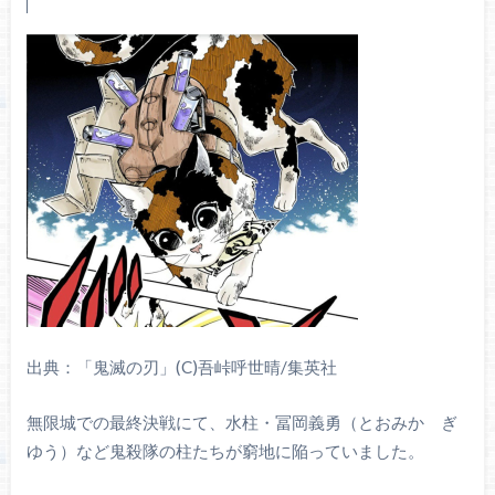
出典：「鬼滅の刃」(C)吾峠呼世晴/集英社
無限城での最終決戦にて、水柱・冨岡義勇（とおみか ぎ
ゆう）など鬼殺隊の柱たちが窮地に陥っていました。