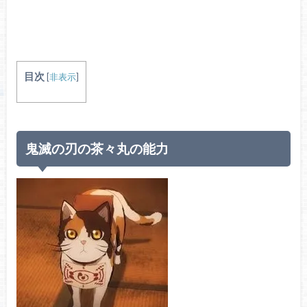
目次
[
非表示
]
鬼滅の刃の茶々丸の能力