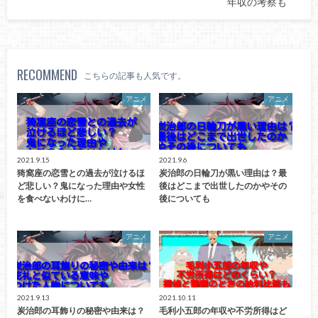
年収の考察も
RECOMMEND
こちらの記事も人気です。
アニメ
アニメ
2021.9.15
2021.9.6
猗窩座の恋雪との過去が泣けるほ
炭治郎の日輪刀が黒い理由は？最
ど悲しい？鬼になった理由や女性
後はどこまで出世したのかやその
を食べないわけに…
後についても
アニメ
アニメ
2021.9.13
2021.10.11
炭治郎の耳飾りの秘密や由来は？
毛利小五郎の年収や不労所得はど